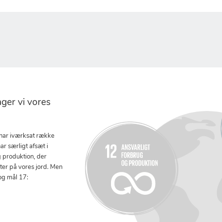
er vi vores
 har iværksat række
ar særligt afsæt i
g produktion, der
tter på vores jord. Men
og mål 17: