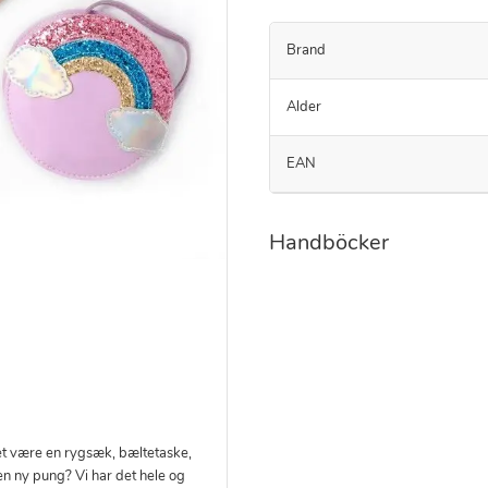
Brand
Alder
EAN
Handböcker
et være en rygsæk, bæltetaske,
en ny pung? Vi har det hele og