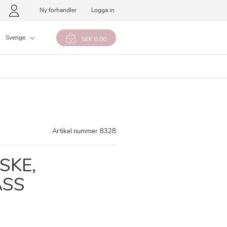
Ny forhandler
Logga in
Sverige
SEK 0,00
Artikel nummer
8328
SKE,
ASS