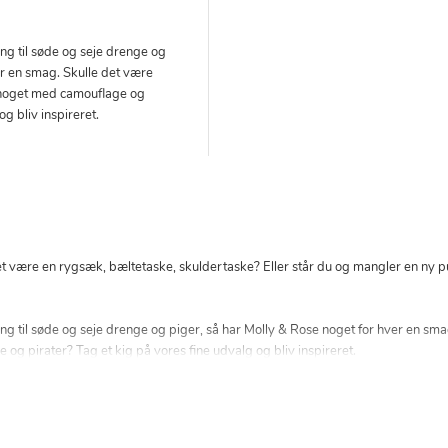
ng til søde og seje drenge og
er en smag. Skulle det være
r noget med camouflage og
og bliv inspireret.
t være en rygsæk, bæltetaske, skuldertaske? Eller står du og mangler en ny pun
ng til søde og seje drenge og piger, så har Molly & Rose noget for hver en sma
og pirater? Tag et kig på vores fine udvalg og bliv inspireret.