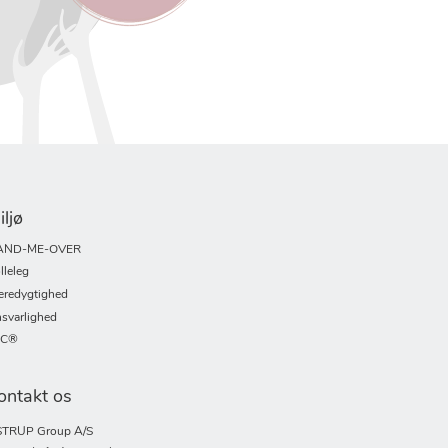
iljø
AND-ME-OVER
lleleg
redygtighed
svarlighed
SC®
ontakt os
TRUP Group A/S