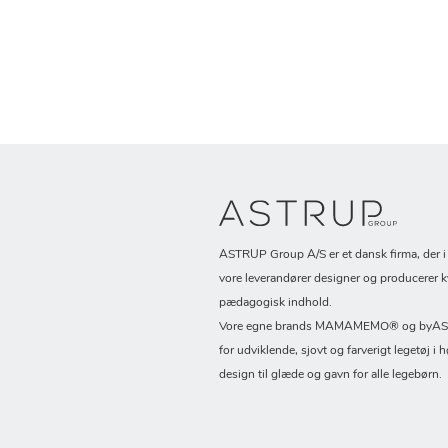
ASTRUP Group A/S er et dansk firma, der 
vore leverandører designer og producerer k
pædagogisk indhold.
Vore egne brands MAMAMEMO® og byASTR
for udviklende, sjovt og farverigt legetøj i h
design til glæde og gavn for alle legebørn.