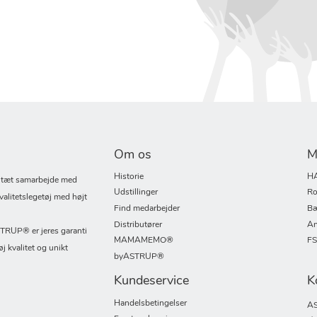
Om os
M
Historie
H
i tæt samarbejde med
Udstillinger
Ro
valitetslegetøj med højt
Find medarbejder
Bæ
Distributører
An
UP® er jeres garanti
MAMAMEMO®
F
øj kvalitet og unikt
byASTRUP®
Kundeservice
K
Handelsbetingelser
AS