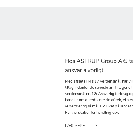
Hos ASTRUP Group A/S tag
ansvar alvorligt
Med afsæt i FN’s 17 verdensmål, har vi
tiltag indenfor de seneste år. Tiltagene h
verdensmål nr. 12: Ansvarlig forbrug o
handler om at reducere de aftryk, vi sæ
vi berører også mål 15: Livet på landet 
Partnerskaber for handling osv.
LÆS MERE