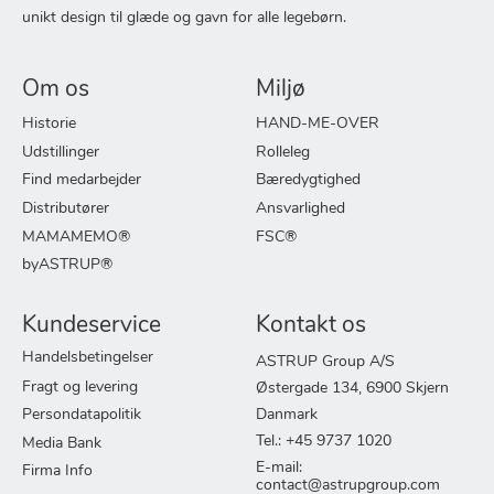
unikt design til glæde og gavn for alle legebørn.
Om os
Miljø
Historie
HAND-ME-OVER
Udstillinger
Rolleleg
Find medarbejder
Bæredygtighed
Distributører
Ansvarlighed
MAMAMEMO®
FSC®
byASTRUP®
Kundeservice
Kontakt os
Handelsbetingelser
ASTRUP Group A/S
Fragt og levering
Østergade 134, 6900 Skjern
Persondatapolitik
Danmark
Tel.: +45 9737 1020
Media Bank
E-mail:
Firma Info
contact@astrupgroup.com