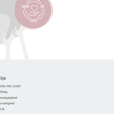
iljø
AND-ME-OVER
lleleg
redygtighed
svarlighed
SC®