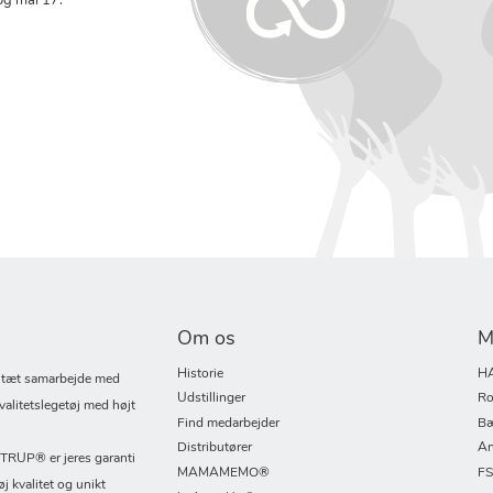
og mål 17:
Om os
M
Historie
H
i tæt samarbejde med
Udstillinger
Ro
valitetslegetøj med højt
Find medarbejder
Bæ
Distributører
An
UP® er jeres garanti
MAMAMEMO®
F
øj kvalitet og unikt