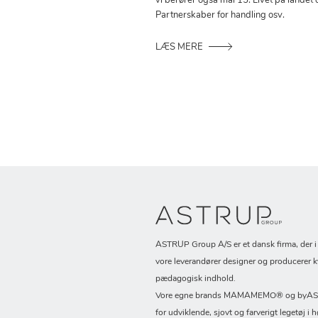
vi berører også mål 15: Livet på landet 
Partnerskaber for handling osv.
LÆS MERE
ASTRUP Group A/S er et dansk firma, der 
vore leverandører designer og producerer k
pædagogisk indhold.
Vore egne brands MAMAMEMO® og byASTR
for udviklende, sjovt og farverigt legetøj i h