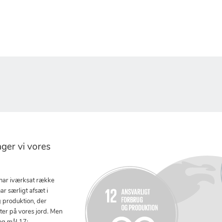
er vi vores
 har iværksat række
ar særligt afsæt i
g produktion, der
tter på vores jord. Men