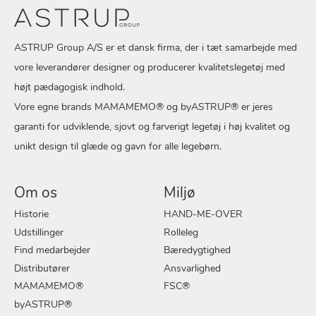
ASTRUP Group A/S er et dansk firma, der i tæt samarbejde med
vore leverandører designer og producerer kvalitetslegetøj med
højt pædagogisk indhold.
Vore egne brands MAMAMEMO® og byASTRUP® er jeres
garanti for udviklende, sjovt og farverigt legetøj i høj kvalitet og
unikt design til glæde og gavn for alle legebørn.
Om os
Miljø
Historie
HAND-ME-OVER
Udstillinger
Rolleleg
Find medarbejder
Bæredygtighed
Distributører
Ansvarlighed
MAMAMEMO®
FSC®
byASTRUP®