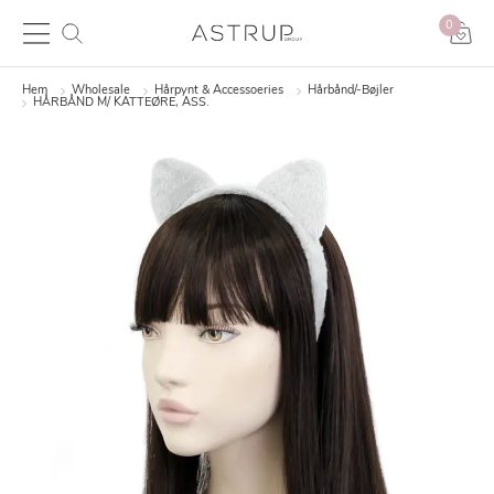
0
Hem
Wholesale
Hårpynt & Accessoeries
Hårbånd/-Bøjler
HÅRBÅND M/ KATTEØRE, ASS.