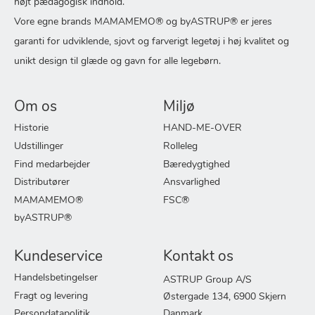
højt pædagogisk indhold.
Vore egne brands MAMAMEMO® og byASTRUP® er jeres
garanti for udviklende, sjovt og farverigt legetøj i høj kvalitet og
unikt design til glæde og gavn for alle legebørn.
Om os
Miljø
Historie
HAND-ME-OVER
Udstillinger
Rolleleg
Find medarbejder
Bæredygtighed
Distributører
Ansvarlighed
MAMAMEMO®
FSC®
byASTRUP®
Kundeservice
Kontakt os
Handelsbetingelser
ASTRUP Group A/S
Fragt og levering
Østergade 134, 6900 Skjern
Persondatapolitik
Danmark