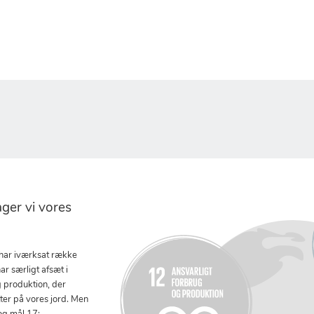
er vi vores
 har iværksat række
ar særligt afsæt i
g produktion, der
tter på vores jord. Men