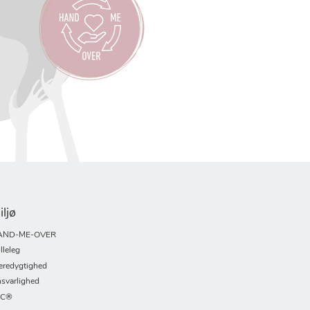
iljø
AND-ME-OVER
lleleg
redygtighed
svarlighed
SC®