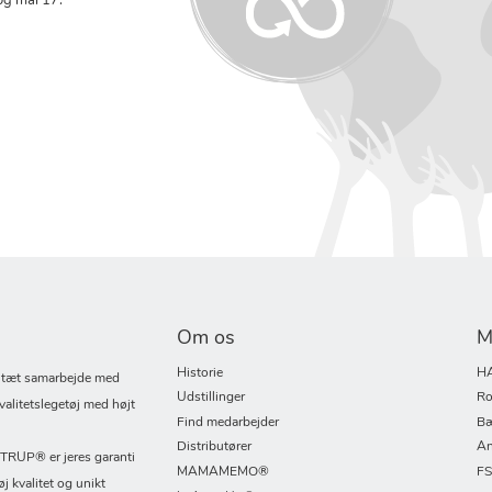
og mål 17:
Om os
M
Historie
H
i tæt samarbejde med
Udstillinger
Ro
valitetslegetøj med højt
Find medarbejder
Bæ
Distributører
An
UP® er jeres garanti
MAMAMEMO®
F
øj kvalitet og unikt