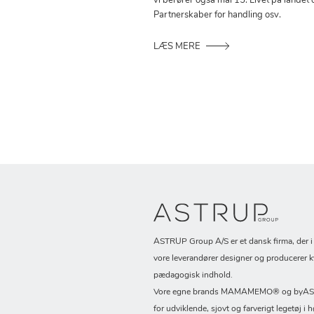
vi berører også mål 15: Livet på landet 
Partnerskaber for handling osv.
LÆS MERE
ASTRUP Group A/S er et dansk firma, der 
vore leverandører designer og producerer k
pædagogisk indhold.
Vore egne brands MAMAMEMO® og byASTR
for udviklende, sjovt og farverigt legetøj i h