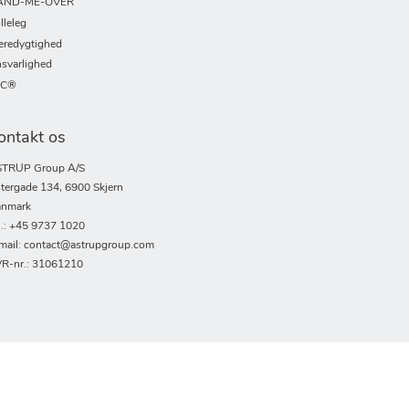
AND-ME-OVER
lleleg
redygtighed
svarlighed
SC®
ontakt os
TRUP Group A/S
tergade 134, 6900 Skjern
nmark
l.: +45 9737 1020
mail: contact@astrupgroup.com
R-nr.: 31061210