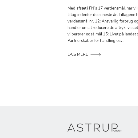
Med afsæt i FN’s 17 verdensmål, har vi
tiltag indenfor de seneste år. Tiltagene h
verdensmål nr. 12: Ansvarlig forbrug o
handler om at reducere de aftryk, vi sæ
vi berører også mål 15: Livet på landet 
Partnerskaber for handling osv.
LÆS MERE