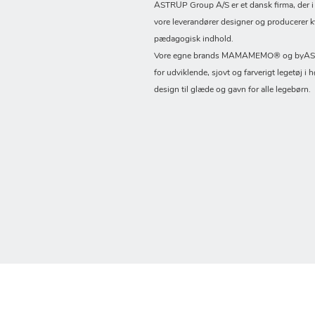
ASTRUP Group A/S er et dansk firma, der 
vore leverandører designer og producerer k
pædagogisk indhold.
Vore egne brands MAMAMEMO® og byASTR
for udviklende, sjovt og farverigt legetøj i h
design til glæde og gavn for alle legebørn.