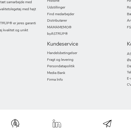
Historie
H
i tæt samarbejde med
Udstillinger
Ro
valitetslegetøj med højt
Find medarbejder
Bæ
Distributører
An
UP® er jeres garanti
MAMAMEMO®
F
øj kvalitet og unikt
byASTRUP®
Kundeservice
K
Handelsbetingelser
AS
Fragt og levering
Øs
Persondatapolitik
Da
Te
Media Bank
E-
Firma Info
CV