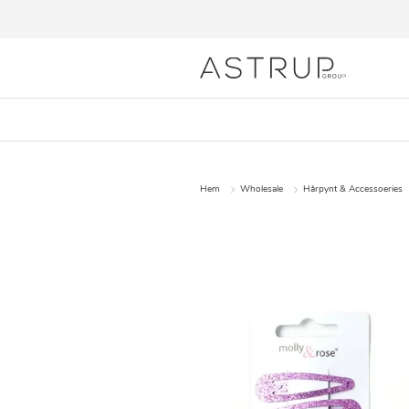
Hem
Wholesale
Hårpynt & Accessoeries