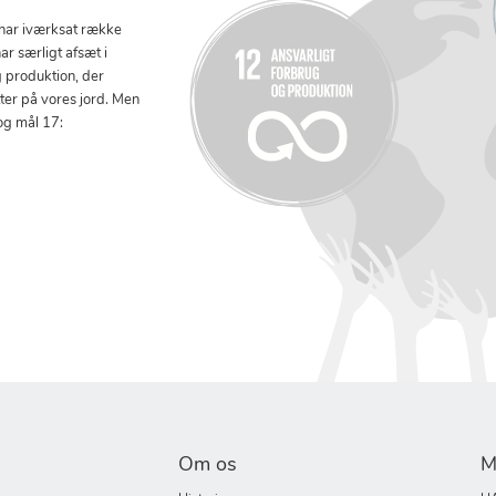
 har iværksat række
ar særligt afsæt i
g produktion, der
tter på vores jord. Men
og mål 17:
Om os
M