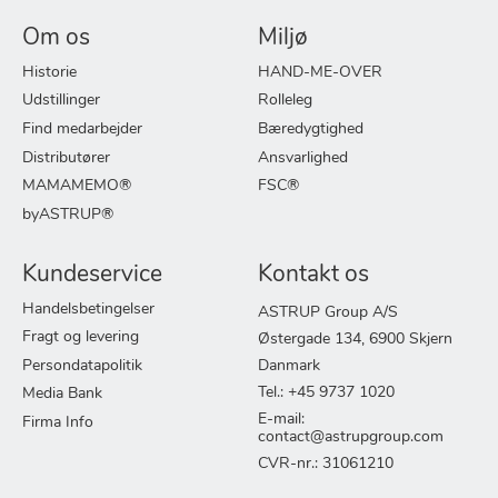
Om os
Miljø
Historie
HAND-ME-OVER
Udstillinger
Rolleleg
Find medarbejder
Bæredygtighed
Distributører
Ansvarlighed
MAMAMEMO®
FSC®
byASTRUP®
Kundeservice
Kontakt os
Handelsbetingelser
ASTRUP Group A/S
Fragt og levering
Østergade 134, 6900 Skjern
Persondatapolitik
Danmark
Tel.: +45 9737 1020
Media Bank
E-mail:
Firma Info
contact@astrupgroup.com
CVR-nr.: 31061210