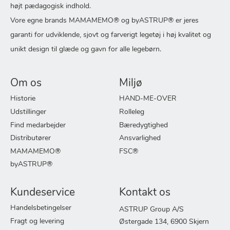
højt pædagogisk indhold.
Vore egne brands MAMAMEMO® og byASTRUP® er jeres
garanti for udviklende, sjovt og farverigt legetøj i høj kvalitet og
unikt design til glæde og gavn for alle legebørn.
Om os
Miljø
Historie
HAND-ME-OVER
Udstillinger
Rolleleg
Find medarbejder
Bæredygtighed
Distributører
Ansvarlighed
MAMAMEMO®
FSC®
byASTRUP®
Kundeservice
Kontakt os
Handelsbetingelser
ASTRUP Group A/S
Fragt og levering
Østergade 134, 6900 Skjern